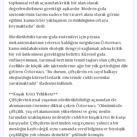
toplumsal refah açısından kritik bir alan olarak
değerlendirilmesi gerektiği aşikardır. Modern gıda
sistemlerinin tarımı sadece bir ticaret alanı olarak görme
eğilimi, kamucu bir yaklaşımın zorunluluğunu ortaya
koymaktadır” dedi.
Sürdürülebilir tarım-gıda sistemleri için piyasa
mekanizmalarının yetersiz kaldığını vurgulayan Öztornacı,
kamu müdahalesinin ekolojik dengeyi sağlamak adına kritik
bir rol üstlenmesi gerektiğini belirtti. Küresel gıda
enflasyonunun, tarımsal üretimin temel taşları olan çiftçilere,
özellikle de küçük aile işletmelerine ağır bir yük getirdiğini dile
getiren Öztornacı, “Bu durum, çiftçilerin en zayıf halkayı
oluşturduğu küresel tedarik zincirinde ciddi sorunlar
yaratmaktadır” ifadesini kullandı.
**Kuşak Krizi Tehlikesi**
Çiftçilerin kırsal yaşamın sürdürülebilirliği açısından ele
alınmasının önemine dikkat çeken Öztornacı, “Günümüzde
çiftçilik, yaş ortalamasının yükselmesi ve genç neslin
tarımdan uzaklaşması nedeniyle ciddi bir kuşak krizi ile karşı
karşıyadır. Çiftçilerin üretimden vazgeçmesi, yalnızca bir
mesleğin kaybı değil, aynı zamanda yerel bilginin ve biyolojik
çeşitliliğin yok olması demektir” şeklinde konuştu.