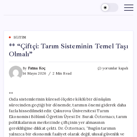
Skip
to
content
EĞITIM
** “Çiftçi: Tarım Sisteminin Temel Taşı
Olmalı”
**
By
Fatma Koç
yorumlar kapalı
“Çiftçi:
14 Mayıs 2026
2 Min Read
Tarım
Sisteminin
Temel
**
Taşı
Gıda sistemlerinin küresel ölçekte köklü bir dönüşüm
Olmalı”
için
sürecinden geçtiği bir dönemde, tarımın önemi giderek daha
fazla hissedilmektedir. Çukurova Üniversitesi Tarım
Ekonomisi Bölümü Öğretim Üyesi Dr. Burak Öztornacı, tarım
politikalarının merkezinde çiftçinin yer almasının
gerekliliğine dikkat çekti. Dr. Öztornacı, “Bugün tarımın
yalnızca bir ekonomik faaliyet olarak değil, ulusal güvenlik ve