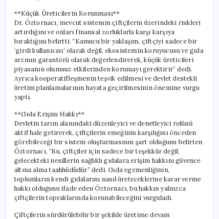
**Küçük Üreticilerin Korunması**
Dr. Öztornacı, mevcut sistemin çiftçilerin üzerindeki riskleri
artırdığını ve onları finansal zorluklarla karşı karşıya
bıraktığını belirtti. “Kamucu bir yaklaşım, çiftçiyi sadece bir
‘girdi kullanıcısı’ olarak değil, ekosistemin koruyucusu ve gıda
arzının garantörü olarak değerlendirerek, küçük üreticileri
piyasanın olumsuz etkilerinden korumayı gerektirir” dedi.
Ayrıca kooperatifleşmenin teşvik edilmesi ve devlet destekli
üretim planlamalarının hayata geçirilmesinin önemine vurgu
yaptı.
**Gıda Erişim Hakkı**
Devletin tarım alanındaki düzenleyici ve denetleyici rolünü
aktif hale getirerek, çiftçilerin emeğinin karşılığını önceden
görebileceği bir sistem oluşturmasının şart olduğunu belirten
Öztornacı, “Bu, çiftçiler için sadece bir teşekkür değil,
gelecekteki nesillerin sağlıklı gıdalara erişim hakkını güvence
altına alma taahhüdüdür” dedi. Gıda egemenliğinin,
toplumların kendi gıdalarını nasıl üreteceklerine karar verme
hakkı olduğunu ifade eden Öztornacı, bu hakkın yalnızca
çiftçilerin topraklarında korunabileceğini vurguladı.
Çiftçilerin sürdürülebilir bir şekilde üretime devam