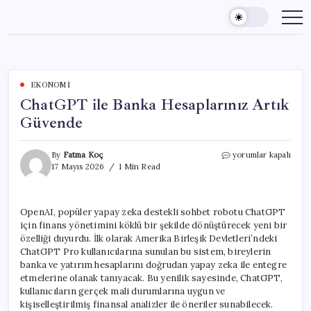
Skip
to
content
EKONOMI
ChatGPT ile Banka Hesaplarınız Artık
Güvende
ChatGPT
By
Fatma Koç
yorumlar kapalı
ile
17 Mayıs 2026
1 Min Read
Banka
Hesaplarınız
Artık
OpenAI, popüler yapay zeka destekli sohbet robotu ChatGPT
Güvende
için finans yönetimini köklü bir şekilde dönüştürecek yeni bir
için
özelliği duyurdu. İlk olarak Amerika Birleşik Devletleri’ndeki
ChatGPT Pro kullanıcılarına sunulan bu sistem, bireylerin
banka ve yatırım hesaplarını doğrudan yapay zeka ile entegre
etmelerine olanak tanıyacak. Bu yenilik sayesinde, ChatGPT,
kullanıcıların gerçek mali durumlarına uygun ve
kişiselleştirilmiş finansal analizler ile öneriler sunabilecek.