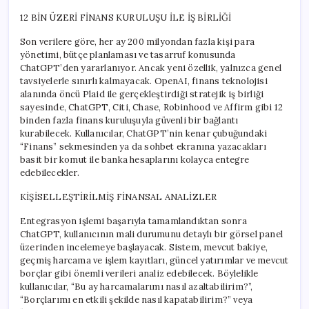
12 BİN ÜZERİ FİNANS KURULUŞU İLE İŞ BİRLİĞİ
Son verilere göre, her ay 200 milyondan fazla kişi para
yönetimi, bütçe planlaması ve tasarruf konusunda
ChatGPT’den yararlanıyor. Ancak yeni özellik, yalnızca genel
tavsiyelerle sınırlı kalmayacak. OpenAI, finans teknolojisi
alanında öncü Plaid ile gerçekleştirdiği stratejik iş birliği
sayesinde, ChatGPT, Citi, Chase, Robinhood ve Affirm gibi 12
binden fazla finans kuruluşuyla güvenli bir bağlantı
kurabilecek. Kullanıcılar, ChatGPT’nin kenar çubuğundaki
“Finans” sekmesinden ya da sohbet ekranına yazacakları
basit bir komut ile banka hesaplarını kolayca entegre
edebilecekler.
KİŞİSELLEŞTİRİLMİŞ FİNANSAL ANALİZLER
Entegrasyon işlemi başarıyla tamamlandıktan sonra
ChatGPT, kullanıcının mali durumunu detaylı bir görsel panel
üzerinden incelemeye başlayacak. Sistem, mevcut bakiye,
geçmiş harcama ve işlem kayıtları, güncel yatırımlar ve mevcut
borçlar gibi önemli verileri analiz edebilecek. Böylelikle
kullanıcılar, “Bu ay harcamalarımı nasıl azaltabilirim?”,
“Borçlarımı en etkili şekilde nasıl kapatabilirim?” veya