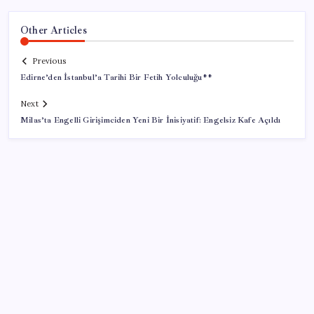
Other Articles
Previous
Edirne’den İstanbul’a Tarihi Bir Fetih Yolculuğu**
Next
Milas’ta Engelli Girişimciden Yeni Bir İnisiyatif: Engelsiz Kafe Açıldı
SON YAZILAR
TBMM Adalet Komisyonu’nda ‘pislik’ tartışması: