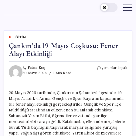
Skip
to
content
EĞITIM
Çankırı’da 19 Mayıs Coşkusu: Fener
Alayı Etkinliği
Çankırı’da
By
Fatma Koç
yorumlar kapalı
19
20 Mayıs 2026
1 Min Read
Mayıs
Coşkusu:
Fener
20 Mayıs 2026 tarihinde, Çankırı’nın Şabanözü ilçesinde, 19
Alayı
Mayıs Atatürk’ü Anma, Gençlik ve Spor Bayramı kapsamında
Etkinliği
için
bir fener alayı etkinliği gerçekleştirildi. Gençlik ve Spor İlçe
Müdürlüğü tarafından düzenlenen bu anlamlı etkinlikte,
Şabanözü Yaren Ekibi, öğrenciler ve vatandaşlar ilçe
merkezinde bir araya geldi. Katılımcılar, ellerinde meşalelerle
büyük Türk bayrağını taşıyarak marşlar eşliğinde yürüyüş
yaptı. Yoğun ilgi gören etkinlikte, Yaren Ekibi de izleyicilere