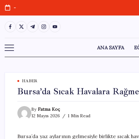
Skip
-
to
content
https://www.facebook.com/
https://twitter.com/
https://t.me/
https://www.instagram.com/
https://youtube.com/
ANA SAYFA
E
HABER
Bursa’da Sıcak Havalara Rağme
By
Fatma Koç
12 Mayıs 2026
1 Min Read
Bursa’da yaz aylarının gelmesiyle birlikte sıcak h