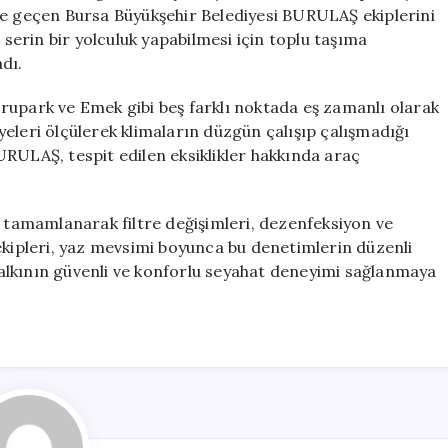
Önlemleri
te geçen Bursa Büyükşehir Belediyesi BURULAŞ ekiplerini
Alındı
 serin bir yolculuk yapabilmesi için toplu taşıma
için
dı.
rupark ve Emek gibi beş farklı noktada eş zamanlı olarak
viyeleri ölçülerek klimaların düzgün çalışıp çalışmadığı
RULAŞ, tespit edilen eksiklikler hakkında araç
ı tamamlanarak filtre değişimleri, dezenfeksiyon ve
ekipleri, yaz mevsimi boyunca bu denetimlerin düzenli
alkının güvenli ve konforlu seyahat deneyimi sağlanmaya