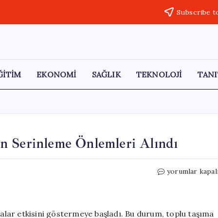
Subscribe t
ĞİTİM
EKONOMİ
SAĞLIK
TEKNOLOJİ
TANI
n Serinleme Önlemleri Alındı
Bursa’da
yorumlar kapal
Sıcak
Havalara
Rağmen
Serinleme
avalar etkisini göstermeye başladı. Bu durum, toplu taşıma