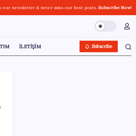
o our newsletter & never miss our best posts.
Subscribe Now!
TIM
İLETİŞİM
Subscribe
ı
SON YAZILAR
Bakan Yumaklı: İspanya’daki yangın
söndürme uçakları Türkiye’ye döndü