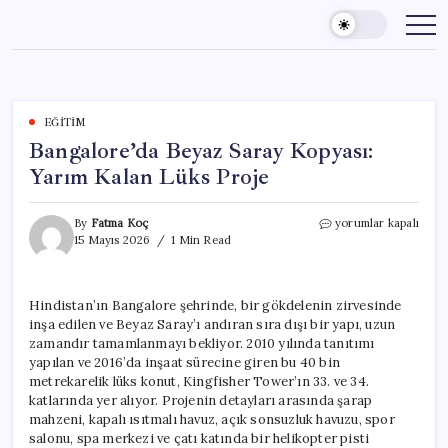
Skip
to
content
EĞITIM
Bangalore’da Beyaz Saray Kopyası:
Yarım Kalan Lüks Proje
Bangalore’da
By
Fatma Koç
yorumlar kapalı
Beyaz
15 Mayıs 2026
1 Min Read
Saray
Kopyası:
Yarım
Hindistan’ın Bangalore şehrinde, bir gökdelenin zirvesinde
Kalan
inşa edilen ve Beyaz Saray’ı andıran sıra dışı bir yapı, uzun
Lüks
Proje
zamandır tamamlanmayı bekliyor. 2010 yılında tanıtımı
için
yapılan ve 2016’da inşaat sürecine giren bu 40 bin
metrekarelik lüks konut, Kingfisher Tower’ın 33. ve 34.
katlarında yer alıyor. Projenin detayları arasında şarap
mahzeni, kapalı ısıtmalı havuz, açık sonsuzluk havuzu, spor
salonu, spa merkezi ve çatı katında bir helikopter pisti