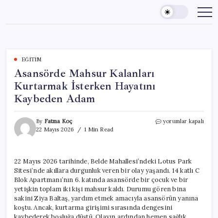
Skip
to
content
EĞITIM
Asansörde Mahsur Kalanları
Kurtarmak İsterken Hayatını
Kaybeden Adam
Asansörde
By
Fatma Koç
yorumlar kapalı
Mahsur
22 Mayıs 2026
1 Min Read
Kalanları
Kurtarmak
İsterken
22 Mayıs 2026 tarihinde, Belde Mahallesi’ndeki Lotus Park
Hayatını
Sitesi’nde akıllara durgunluk veren bir olay yaşandı. 14 katlı C
Kaybeden
Adam
Blok Apartmanı’nın 6. katında asansörde bir çocuk ve bir
için
yetişkin toplam iki kişi mahsur kaldı. Durumu gören bina
sakini Ziya Baltaş, yardım etmek amacıyla asansörün yanına
koştu. Ancak, kurtarma girişimi sırasında dengesini
kaybederek boşluğa düştü. Olayın ardından hemen sağlık,