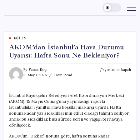
Skip
to
content
EĞITIM
AKOM’dan İstanbul’a Hava Durumu
Uyarısı: Hafta Sonu Ne Bekleniyor?
AKOM’dan
By
Fatma Koç
yorumlar kapalı
İstanbul’a
15 Mayıs 2026
1 Min Read
Hava
Durumu
Uyarısı:
İstanbul Büyükşehir Belediyesi Afet Koordinasyon Merkezi
Hafta
(AKOM), 15 Mayıs Cuma günü yayımladığı raporla
Sonu
Ne
İstanbulluları yanıltıcı hava koşullarına karşı uyardı. Hafta
Bekleniyor?
sonuna kadar yaz sıcaklıklarının etkili olacağı tahmin ediliyor,
için
ancak bu sıcaklıklar, kısa sürede serin ve yağışlı bir havaya
dönüşecek.
AKOM’un “Dikkat” notuna göre, hafta sonuna kadar