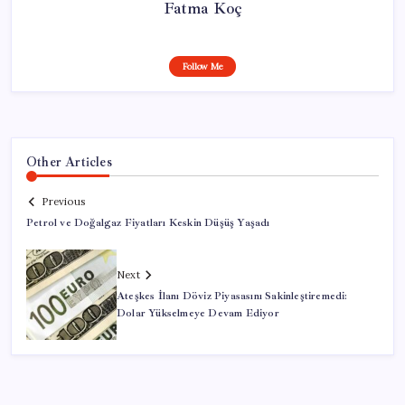
Fatma Koç
Follow Me
Other Articles
Previous
Petrol ve Doğalgaz Fiyatları Keskin Düşüş Yaşadı
Next
Ateşkes İlanı Döviz Piyasasını Sakinleştiremedi:
Dolar Yükselmeye Devam Ediyor