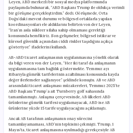
Leyen, ABD merkezli bir sosyal medya platformunda
paylaşımda bulunarak, “ABD Başkanı Trump ile oldukça verimli
bir görüşme gerçekleştirdim.” dedi. Görüşmede, Orta
Doğu’daki mevcut durumu ve bölgesel ortaklarla yapılan
koordinasyonları ele aldıklarını belirten von der Leyen,
“İran’ın asla nükleer silaha sahip olmaması gerektiği
konusunda hemfikiriz. Son gelişmeler, bölgesel istikrar ve
küresel güvenlik açısından ciddi riskler taşıdığını açıkça
gösteriyor.” ifadelerini kullandı.
AB-ABD ticaret anlaşmasının uygulanmasına yönelik olarak
da bilgi veren von der Leyen, “Her iki taraf da anlaşmanın
uygulanmasına tam bağlılık göstermekte. Temmuz ayı
itibarıyla gümrük tarifelerinin azaltılması konusunda kayda
değer ilerlemeler sağlanıyor.” şeklinde konuştu. AB ve ABD
arasındaki ticaret anlaşması müzakereleri, Temmuz 2025’te
ABD Başkanı Trump’a ait Turnberry golf sahasında
tamamlanmıştı. Anlaşma çerçevesinde, AB ülkeleri ABD
ürünlerine gümrük tarifesi uygulamayacak, ABD ise AB
ürünlerine yüzde 15 tarife uygulayacağını açıklamıştı.
Ancak AB tarafının anlaşmanın onay sürecini
tamamlayamaması, ABD’nin tepkisini çekmişti. Trump, 1
Mayıs’ta, ticaret anlaşmasına uyulmadığı gerekçesiyle AB