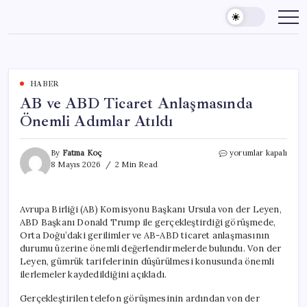
Skip
to
content
HABER
AB ve ABD Ticaret Anlaşmasında
Önemli Adımlar Atıldı
AB
By
Fatma Koç
yorumlar kapalı
ve
8 Mayıs 2026
2 Min Read
ABD
Ticaret
Anlaşmasında
Avrupa Birliği (AB) Komisyonu Başkanı Ursula von der Leyen,
Önemli
ABD Başkanı Donald Trump ile gerçekleştirdiği görüşmede,
Adımlar
Atıldı
Orta Doğu’daki gerilimler ve AB-ABD ticaret anlaşmasının
için
durumu üzerine önemli değerlendirmelerde bulundu. Von der
Leyen, gümrük tarifelerinin düşürülmesi konusunda önemli
ilerlemeler kaydedildiğini açıkladı.
Gerçekleştirilen telefon görüşmesinin ardından von der