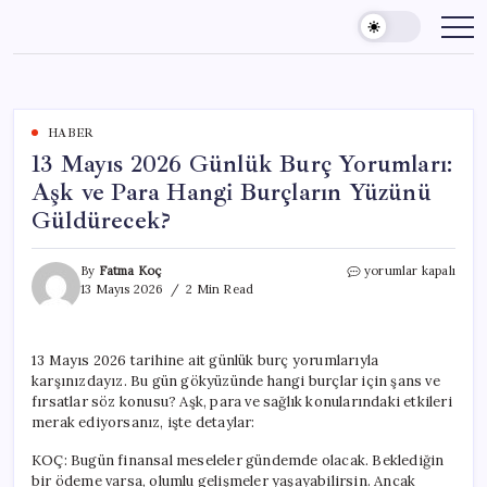
Skip
to
content
HABER
13 Mayıs 2026 Günlük Burç Yorumları:
Aşk ve Para Hangi Burçların Yüzünü
Güldürecek?
13
By
Fatma Koç
yorumlar kapalı
Mayıs
13 Mayıs 2026
2 Min Read
2026
Günlük
Burç
13 Mayıs 2026 tarihine ait günlük burç yorumlarıyla
Yorumları:
karşınızdayız. Bu gün gökyüzünde hangi burçlar için şans ve
Aşk
ve
fırsatlar söz konusu? Aşk, para ve sağlık konularındaki etkileri
Para
merak ediyorsanız, işte detaylar:
Hangi
Burçların
KOÇ: Bugün finansal meseleler gündemde olacak. Beklediğin
Yüzünü
bir ödeme varsa, olumlu gelişmeler yaşayabilirsin. Ancak