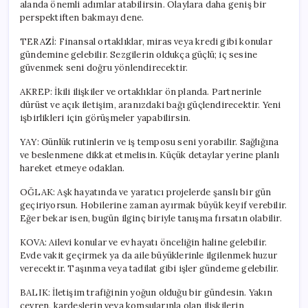
alanda önemli adımlar atabilirsin. Olaylara daha geniş bir
perspektiften bakmayı dene.
TERAZİ: Finansal ortaklıklar, miras veya kredi gibi konular
gündemine gelebilir. Sezgilerin oldukça güçlü; iç sesine
güvenmek seni doğru yönlendirecektir.
AKREP: İkili ilişkiler ve ortaklıklar ön planda. Partnerinle
dürüst ve açık iletişim, aranızdaki bağı güçlendirecektir. Yeni
işbirlikleri için görüşmeler yapabilirsin.
YAY: Günlük rutinlerin ve iş temposu seni yorabilir. Sağlığına
ve beslenmene dikkat etmelisin. Küçük detaylar yerine planlı
hareket etmeye odaklan.
OĞLAK: Aşk hayatında ve yaratıcı projelerde şanslı bir gün
geçiriyorsun. Hobilerine zaman ayırmak büyük keyif verebilir.
Eğer bekar isen, bugün ilginç biriyle tanışma fırsatın olabilir.
KOVA: Ailevi konular ve ev hayatı önceliğin haline gelebilir.
Evde vakit geçirmek ya da aile büyüklerinle ilgilenmek huzur
verecektir. Taşınma veya tadilat gibi işler gündeme gelebilir.
BALIK: İletişim trafiğinin yoğun olduğu bir gündesin. Yakın
çevren, kardeşlerin veya komşularınla olan ilişkilerin