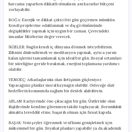
Güldürecek?
harcama yaparken dikkatli olmalısın; ani kararlar bütçeni
için
zorlayabilir.
BOĞA: Enerjik ve dikkat çekici bir gün geçirmen mümkün.
Kendi projelerine odaklanmak ve dış görünümünde
değişiklikler yapmak için uygun bir zaman. Çevrendeki
insanlar fikirlerine değer verecek.
İKİZLER: Bugün kendi iç dünyana dönmek isteyebilirsin.
Zihnini dinlendirmek ve meditasyon yapmak, ayrıca yarım
kalan işlerini tamamlamak için ideal bir gün. Sosyal ortamları
bir süreliğine geride bırakmak, enerjini toplamana yardımcı
olabilir.
YENGEÇ: Arkadaşlarınla olan iletişimin güçleniyor.
Yapacağınız planlar moral kaynağın olabilir. Geleceğe dair
hedeflerin konusunda sağlam bir destek alabilirsin.
ASLAN: Kariyerinde öne çıkacağın bir gün. Üstlerinle olan
ilişkilerinde kendine güvenmen takdir toplayacak. Sorumluluk
almakta tereddüt etme, başarılı olman için fırsat kapıda.
BAŞAK: Yeni şeyler öğrenmek ve ufkunu genişletmek için
mükemmel bir gün. Seyahat planları yapabilir ya da akademik