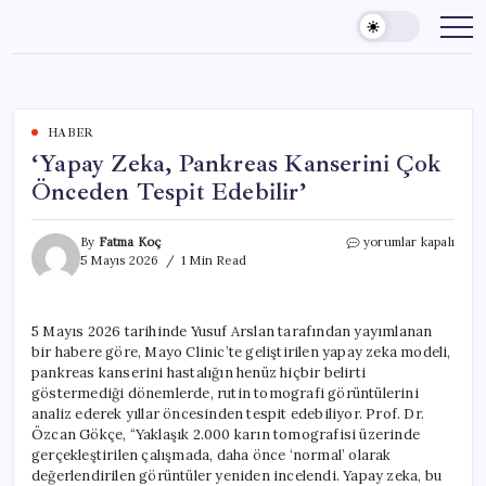
Skip
to
content
HABER
‘Yapay Zeka, Pankreas Kanserini Çok
Önceden Tespit Edebilir’
‘Yapay
By
Fatma Koç
yorumlar kapalı
Zeka,
5 Mayıs 2026
1 Min Read
Pankreas
Kanserini
Çok
5 Mayıs 2026 tarihinde Yusuf Arslan tarafından yayımlanan
Önceden
bir habere göre, Mayo Clinic’te geliştirilen yapay zeka modeli,
Tespit
Edebilir’
pankreas kanserini hastalığın henüz hiçbir belirti
için
göstermediği dönemlerde, rutin tomografi görüntülerini
analiz ederek yıllar öncesinden tespit edebiliyor. Prof. Dr.
Özcan Gökçe, “Yaklaşık 2.000 karın tomografisi üzerinde
gerçekleştirilen çalışmada, daha önce ‘normal’ olarak
değerlendirilen görüntüler yeniden incelendi. Yapay zeka, bu