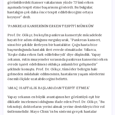
görüntülerdeki kanser vakalarının yüzde 73’ünü erken
aşamada tespit etme başarısını gösterdi. Bu bulgular,
hastalığın çok daha önce tespit edilebileceğini ortaya
koyuyor” dedi.
‘PANKREAS KANSERİNİN ERKEN TESPİTİ MÜMKÜN’
Prof. Dr. Gökçe, bu keşfin pankreas kanseriyle mücadelede
hayati bir adım olduğunu vurgulayarak, “Pankreas kanseri,
sinsi bir şekilde ilerleyen bir hastalıktır. Çoğu hasta bize
başvurduğunda hastalık ileri evrede olmaktadır. Yıllarca,
‘Keşke daha erken fark edilebilseydi’ diye düşündük. Yapay
zekanın, rutin muayeneler sırasında pankreas kanserini erken
evrede işaret edebilmesi oldukça anlamlı bir gelişmedir”
şeklinde konuştu. Prof. Dr. Gökçe, tümörler belirgin hale
gelmeden müdahale edilmesinin, hastaların yaşam sürelerini
önemli ölçüde uzatabileceğini belirtti.
‘AMAÇ: HASTALIK BAŞLAMADAN TESPİT ETMEK’
Yapay zekanın en büyük avantajının her görüntüyü eşit bir
dikkatle incelemesi olduğunu ifade eden Prof. Dr. Gökçe, “Bu
teknoloji, doktorların yerini almak yerine destekleyici bir rol
üstlenmelidir. Mayo Clinic’in bu sistemi gerçek hastalar