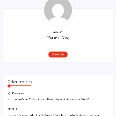
Author
Fatma Koç
Follow Me
Other Articles
Previous
Kolpaçino’nun Yıldızı Ömer Kurt, Siyaset Arenasına Girdi!
Next
Konya Havzası’nda Yer Kabuk Çökmeleri: Jeolojik Araştırmaların