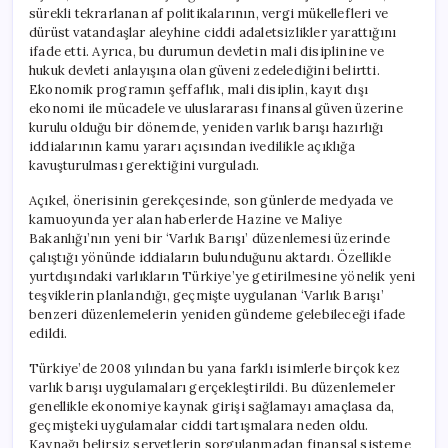
sürekli tekrarlanan af politikalarının, vergi mükellefleri ve
dürüst vatandaşlar aleyhine ciddi adaletsizlikler yarattığını
ifade etti. Ayrıca, bu durumun devletin mali disiplinine ve
hukuk devleti anlayışına olan güveni zedelediğini belirtti.
Ekonomik programın şeffaflık, mali disiplin, kayıt dışı
ekonomi ile mücadele ve uluslararası finansal güven üzerine
kurulu olduğu bir dönemde, yeniden varlık barışı hazırlığı
iddialarının kamu yararı açısından ivedilikle açıklığa
kavuşturulması gerektiğini vurguladı.
Açıkel, önerisinin gerekçesinde, son günlerde medyada ve
kamuoyunda yer alan haberlerde Hazine ve Maliye
Bakanlığı’nın yeni bir ‘Varlık Barışı’ düzenlemesi üzerinde
çalıştığı yönünde iddiaların bulunduğunu aktardı. Özellikle
yurtdışındaki varlıkların Türkiye’ye getirilmesine yönelik yeni
teşviklerin planlandığı, geçmişte uygulanan ‘Varlık Barışı’
benzeri düzenlemelerin yeniden gündeme gelebileceği ifade
edildi.
Türkiye’de 2008 yılından bu yana farklı isimlerle birçok kez
varlık barışı uygulamaları gerçekleştirildi. Bu düzenlemeler
genellikle ekonomiye kaynak girişi sağlamayı amaçlasa da,
geçmişteki uygulamalar ciddi tartışmalara neden oldu.
Kaynağı belirsiz servetlerin sorgulanmadan finansal sisteme