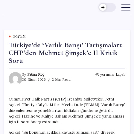
Skip
to
content
EĞITIM
Türkiye’de ‘Varlık Barışı’ Tartışmaları:
CHP’den Mehmet Şimşek’e 11 Kritik
Soru
Türkiye’de
By
Fatma Koç
yorumlar kapalı
‘Varlık
30 Nisan 2026
2 Min Read
Barışı’
Tartışmaları:
CHP’den
Cumhuriyet Halk Partisi (CHP) İstanbul Milletvekili Fethi
Mehmet
Açıkel, Türkiye Büyük Millet Meclisi’nde (TBMM) ‘Varlık Barışı’
Şimşek’e
11
düzenlemesine yönelik artan iddiaları gündeme getirdi.
Kritik
Açıkel, Hazine ve Maliye Bakanı Mehmet Şimşek’e yanıtlaması
Soru
için 11 soru önergesi sundu.
için
Açıkel, “Bu konunun açıklığa kavuşturulması şart” diyerek,