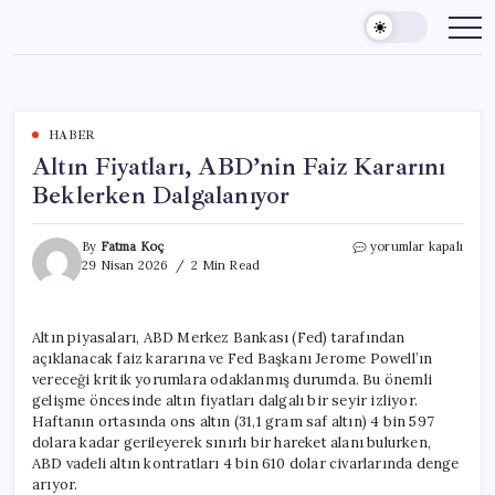
Skip
to
content
HABER
Altın Fiyatları, ABD’nin Faiz Kararını
Beklerken Dalgalanıyor
Altın
By
Fatma Koç
yorumlar kapalı
Fiyatları,
29 Nisan 2026
2 Min Read
ABD’nin
Faiz
Kararını
Altın piyasaları, ABD Merkez Bankası (Fed) tarafından
Beklerken
açıklanacak faiz kararına ve Fed Başkanı Jerome Powell’ın
Dalgalanıyor
için
vereceği kritik yorumlara odaklanmış durumda. Bu önemli
gelişme öncesinde altın fiyatları dalgalı bir seyir izliyor.
Haftanın ortasında ons altın (31,1 gram saf altın) 4 bin 597
dolara kadar gerileyerek sınırlı bir hareket alanı bulurken,
ABD vadeli altın kontratları 4 bin 610 dolar civarlarında denge
arıyor.