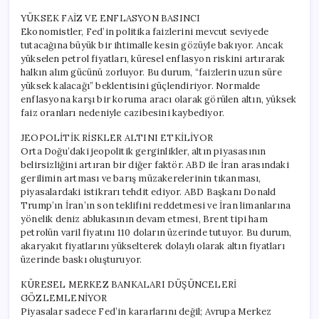
YÜKSEK FAİZ VE ENFLASYON BASINCI
Ekonomistler, Fed’in politika faizlerini mevcut seviyede
tutacağına büyük bir ihtimalle kesin gözüyle bakıyor. Ancak
yükselen petrol fiyatları, küresel enflasyon riskini artırarak
halkın alım gücünü zorluyor. Bu durum, “faizlerin uzun süre
yüksek kalacağı” beklentisini güçlendiriyor. Normalde
enflasyona karşı bir koruma aracı olarak görülen altın, yüksek
faiz oranları nedeniyle cazibesini kaybediyor.
JEOPOLİTİK RİSKLER ALTINI ETKİLİYOR
Orta Doğu’daki jeopolitik gerginlikler, altın piyasasının
belirsizliğini artıran bir diğer faktör. ABD ile İran arasındaki
gerilimin artması ve barış müzakerelerinin tıkanması,
piyasalardaki istikrarı tehdit ediyor. ABD Başkanı Donald
Trump’ın İran’ın son teklifini reddetmesi ve İran limanlarına
yönelik deniz ablukasının devam etmesi, Brent tipi ham
petrolün varil fiyatını 110 doların üzerinde tutuyor. Bu durum,
akaryakıt fiyatlarını yükselterek dolaylı olarak altın fiyatları
üzerinde baskı oluşturuyor.
KÜRESEL MERKEZ BANKALARI DÜŞÜNCELERİ
GÖZLEMLENİYOR
Piyasalar sadece Fed’in kararlarını değil; Avrupa Merkez